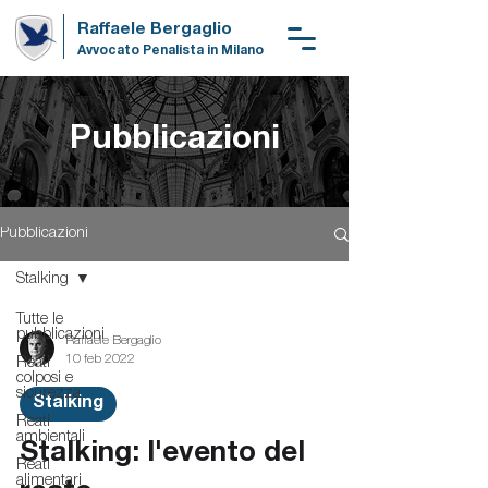
Raffaele Bergaglio
Avvocato Penalista in Milano
Pubblicazioni
Pubblicazioni
Stalking
Tutte le
pubblicazioni
Raffaele Bergaglio
10 feb 2022
Reati
colposi e
sicurezza
Stalking
Reati
ambientali
Stalking: l'evento del
Reati
alimentari