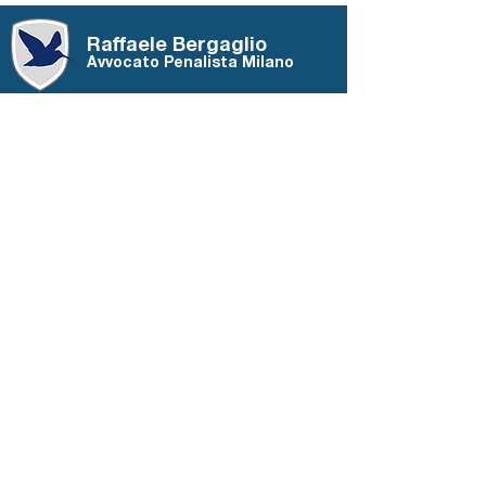
Raffaele Bergaglio
Avvocato Penalista Milano
Via Passione, 8
20122 Milano (MI)
Tel:
+39 02 36539640
info@penalex.it
Link utili
Penale d'impresa
Penale comune
Processo penale
Termini di Utilizzo
Privacy & Cookies