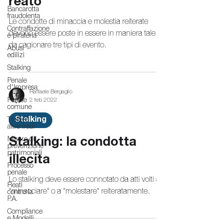
reato
Bancarotta
fraudolenta
Le condotte di minaccia e molestia reiterate
Contraffazione
devono essere poste in essere in maniera tale
e pirateria
da cagionare tre tipi di evento.
Abusi
edilizi
Stalking
Penale
d'Impresa
Raffaele Bergaglio
2 feb 2022
Penale
comune
Stalking
Truffe e
altre frodi
Misure di
Stalking: la condotta
prevenzione
patrimoniali
illecita
Processo
penale
Lo stalking deve essere connotato da atti volti a
Reati
“minacciare“ o a “molestare“ reiteratamente.
contro la
P.A.
Compliance
e Modelli