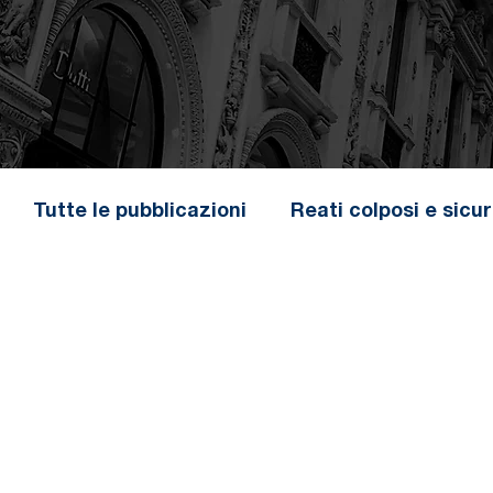
Tutte le pubblicazioni
Reati colposi e sicu
Bancarotta fraudolenta
Contraffazione
Penale d'Impresa
Penale comune
Misure di prevenzione patrimoniali
Pr