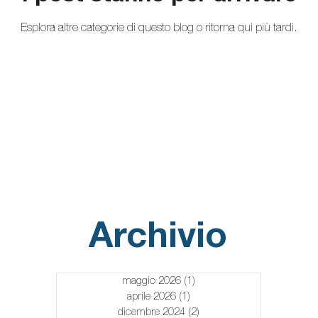
Esplora altre categorie di questo blog o ritorna qui più tardi.
 stradali
Evasione fiscale
Aggiotaggio
Archivio
maggio 2026
(1)
1 post
aprile 2026
(1)
1 post
dicembre 2024
(2)
2 post