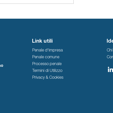
norme urbanistiche.
alcun effetto estintivo del reato.
Link utili
Id
Penale d'impresa
Chi
Penale comune
Con
Processo penale
no
Termini di Utilizzo
Privacy & Cookies