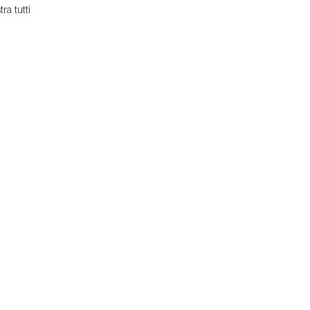
ra tutti
ra
he
e