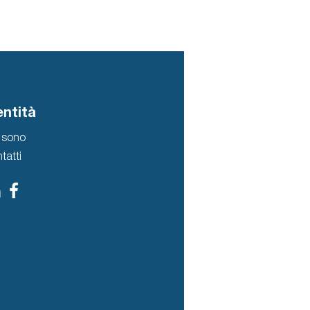
entità
 sono
tatti