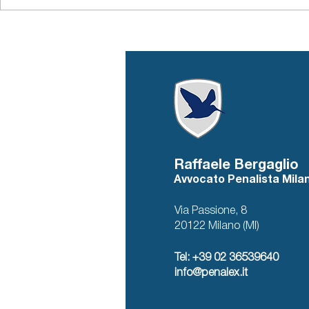
conformità a 
Raffaele Bergaglio
Avvocato Penalista Mila
Via Passione, 8
20122 Milano (MI)
Tel: +39 02 36539640
info@penalex.it