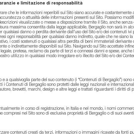
garanzie e limitazione di responsabilità
are che le informazioni reperibili sul Sito siano accurate e costantemente
accuratezza o attualità delle informazioni presenti sul Sito. Possiamo mod
escrizioni visualizzate o messe a disposizione tramite il Sito, anche senza
 misura massima consentita dalla legge applicabile, Bergaglio non sarà in alc
per qualsiasi danno o perdita derivante dall’uso del Sito e/o dei contenuti ivi
resì ogni responsabilità per qualsiasi danno indiretto, quale che ne siano la c
tivo, i costi sostenuti o qualsiasi altra perdita di beni immateriali derivante 
ente o indirettamente disponibili sul Sito. Navigando sul Sito accettate inf
legale, pretesa, reclamo da parte di terzi e connessi danni e spese, anche le
ostro utilizzo in qualsiasi modo irregolare e/o illecito del Sito e/o dei Conte
 al Sito e a qualsivoglia parte del suo contenuto (i “Contenuti di Bergaglio”) son
 i Contenuti di Bergaglio sono protetti dalle leggi nazionali e internazionali 
tore, brevetti, marchi, design e altre leggi e trattati riguardanti i diritti di p
ntualmente in corso di registrazione, in Italia e nel mondo, i nomi commercia
que compresi nel Sito sono di esclusiva proprietà di Bergaglio o di suoi avent
lizzare contenuti creati da terzi, informazioni o immagini ricavate da fonti p