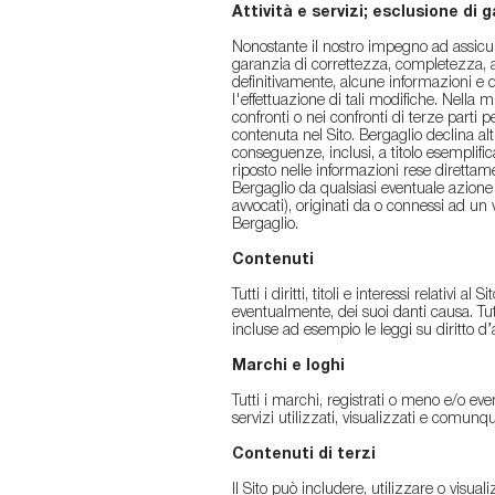
Attività e servizi; esclusione di 
Nonostante il nostro impegno ad assicur
garanzia di correttezza, completezza, 
definitivamente, alcune informazioni e d
l'effettuazione di tali modifiche. Nella
confronti o nei confronti di terze parti 
contenuta nel Sito. Bergaglio declina alt
conseguenze, inclusi, a titolo esemplifica
riposto nelle informazioni rese direttam
Bergaglio da qualsiasi eventuale azione 
avvocati), originati da o connessi ad un v
Bergaglio.
Contenuti
Tutti i diritti, titoli e interessi relativi
eventualmente, dei suoi danti causa. Tutti
incluse ad esempio le leggi su diritto d’au
Marchi e loghi
Tutti i marchi, registrati o meno e/o eve
servizi utilizzati, visualizzati e comun
Contenuti di terzi
Il Sito può includere, utilizzare o visua