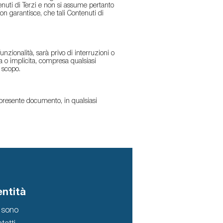
enuti di Terzi e non si assume pertanto
non garantisce, che tali Contenuti di
unzionalità, sarà privo di interruzioni o
sa o implicita, compresa qualsiasi
 scopo.
l presente documento, in qualsiasi
entità
 sono