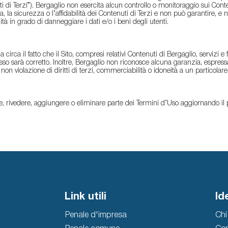
i di Terzi”). Bergaglio non esercita alcun controllo o monitoraggio sui Cont
, la sicurezza o l’affidabilità dei Contenuti di Terzi e non può garantire, e 
lità in grado di danneggiare i dati e/o i beni degli utenti.
rca il fatto che il Sito, compresi relativi Contenuti di Bergaglio, servizi e f
tesso sarà corretto. Inoltre, Bergaglio non riconosce alcuna garanzia, espres
n violazione di diritti di terzi, commerciabilità o idoneità a un particolare
icare, rivedere, aggiungere o eliminare parte dei Termini d’Uso aggiornando i
Link utili
Id
Penale d'impresa
Chi