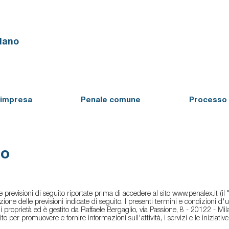
ilano
'impresa
Penale comune
Processo 
zo
previsioni di seguito riportate prima di accedere al sito
www.penalex.it
(il
ione delle previsioni indicate di seguito. I presenti termini e condizioni d'
o è di proprietà ed è gestito da Raffaele Bergaglio, via Passione, 8 - 20122 -
ito per promuovere e fornire informazioni sull'attività, i servizi e le iniziativ