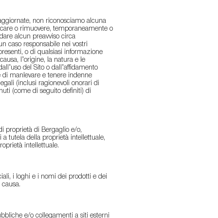
 aggiornate, non riconosciamo alcuna
ificare o rimuovere, temporaneamente o
 dare alcun preavviso circa
un caso responsabile nei vostri
 presenti, o di qualsiasi informazione
ausa, l’origine, la natura e le
dall’uso del Sito o dall’affidamento
ine di manlevare e tenere indenne
gali (inclusi ragionevoli onorari di
nuti (come di seguito definiti) di
o di proprietà di Bergaglio e/o,
a tutela della proprietà intellettuale,
roprietà intellettuale.
li, i loghi e i nomi dei prodotti e dei
i causa.
ubbliche e/o collegamenti a siti esterni