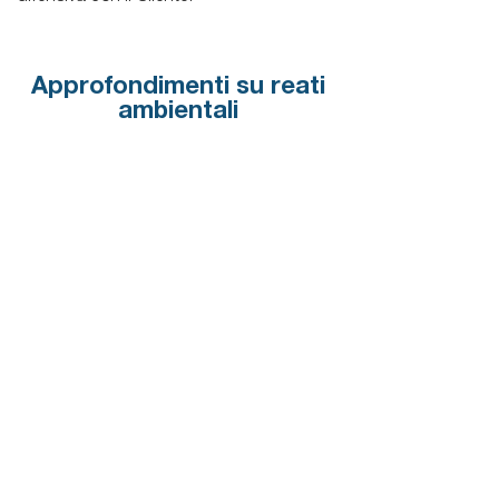
Approfondimenti su reati
ambientali
Reati ambientali
Confini tra discarica,
deposito e abbandono di
rifiuti
La lettura dell’attuale dato normativo non
consente di individuare in modo chiaro il
confine tra discarica, deposito e abbandono di
rifiuti.