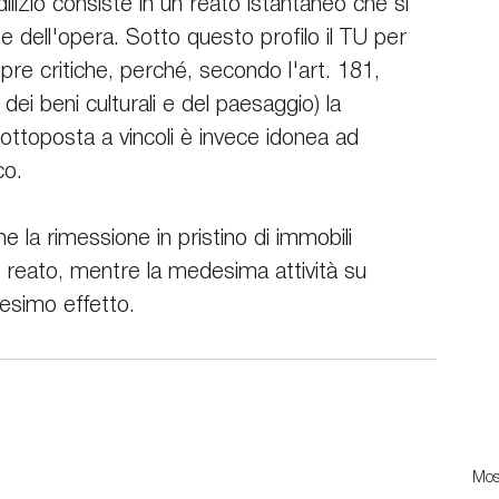
ilizio consiste in un reato istantaneo che si 
dell'opera. Sotto questo profilo il TU per 
spre critiche, perché, secondo l'art. 181, 
i beni culturali e del paesaggio) la 
ottoposta a vincoli è invece idonea ad 
co.
la rimessione in pristino di immobili 
il reato, mentre la medesima attività su 
desimo effetto.
Most