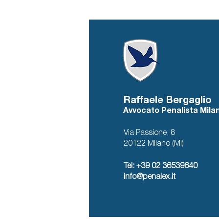
Raffaele Bergaglio
Avvocato Penalista Mila
Via Passione, 8
20122 Milano (MI)
Tel: +39 02 36539640
info@penalex.it