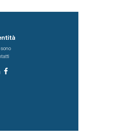
entità
 sono
tatti