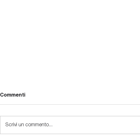
Stalking: l'evento del reato
Stalking: l
Commenti
illecita
Le condotte di minaccia e
Lo stalking d
molestia reiterate devono essere
da atti volti a
poste in essere in maniera tale da
Scrivi un commento...
“molestare“ re
cagionare tre tipi di evento.