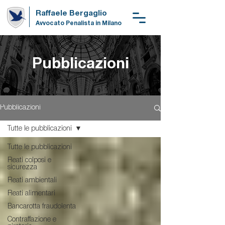
Raffaele Bergaglio
Avvocato Penalista in Milano
Pubblicazioni
Pubblicazioni
Tutte le pubblicazioni
Tutte le pubblicazioni
Reati colposi e
sicurezza
Reati ambientali
Reati alimentari
Bancarotta fraudolenta
Contraffazione e