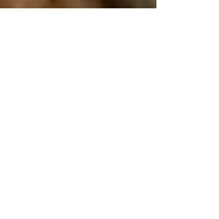
Raffaele Bergaglio
1 ago 2024
Reati colposi e sicurezza
Confini dell’obbligo di
vigilanza, concetto di
abnormità della
condotta, accertamento
della colpa di
organizzazione: