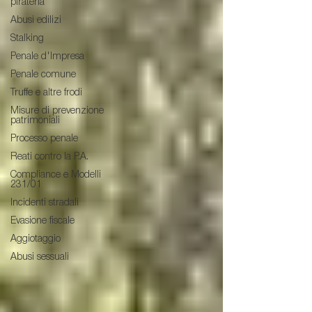
pirateria
Abusi edilizi
Stalking
Penale d'Impresa
Penale comune
Truffe e altre frodi
Misure di prevenzione
patrimoniali
Processo penale
Reati contro la P.A.
Compliance e Modelli
231/01
Incidenti stradali
Evasione fiscale
Aggiotaggio
Abusi sessuali