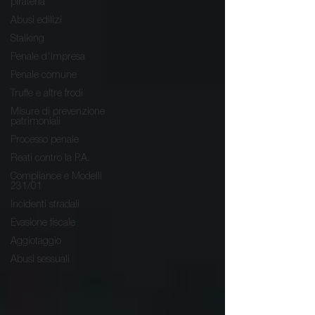
pirateria
Abusi edilizi
Stalking
Penale d'Impresa
Penale comune
Truffe e altre frodi
Misure di prevenzione
patrimoniali
Processo penale
Reati contro la P.A.
Compliance e Modelli
231/01
Incidenti stradali
Evasione fiscale
Aggiotaggio
Abusi sessuali