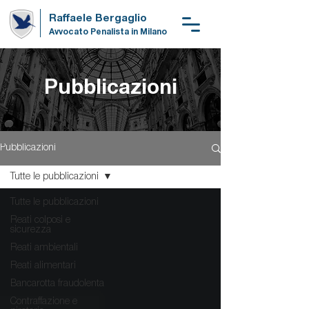
Raffaele Bergaglio
Avvocato Penalista in Milano
Pubblicazioni
Pubblicazioni
Tutte le pubblicazioni
Tutte le pubblicazioni
Reati colposi e
sicurezza
Reati ambientali
Reati alimentari
Bancarotta fraudolenta
Contraffazione e