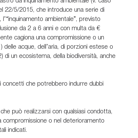
isastro da inquinamento ambientale (v. caso 
del 22/5/2015, che introduce una serie di 
i, l’“inquinamento ambientale”, previsto 
lusione da 2 a 6 anni e con multa da € 
ente cagiona una compromissione o un 
1) delle acque, dell’aria, di porzioni estese o 
 2) di un ecosistema, della biodiversità, anche 
i concetti che potrebbero indurre dubbi 
he può realizzarsi con qualsiasi condotta, 
lla compromissione o nel deterioramento 
li indicati.