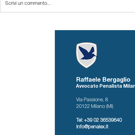
Scrivi un commento...
sull’immagine dell’impresa
Abrogato l’
ragioni sot
quadro att
Raffaele Bergaglio
Avvocato Penalista Mila
Via Passione, 8
20122 Milano (MI)
Tel: +39 02 36539640
info@penalex.it