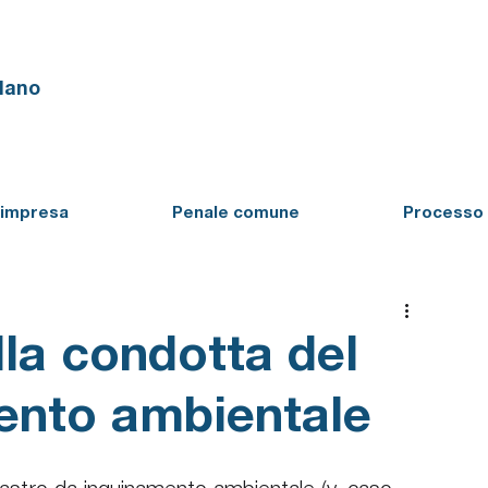
ilano
'impresa
Penale comune
Processo 
lla condotta del
ento ambientale