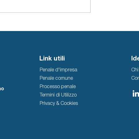
abuso d’ufficio:
La contraffazione di grif
tostanti e
del lusso in Italia: breve
uale
vademecum estivo per
orientare i consumatori
Link utili
Id
Penale d'impresa
Chi
Penale comune
Con
Processo penale
no
Termini di Utilizzo
Privacy & Cookies