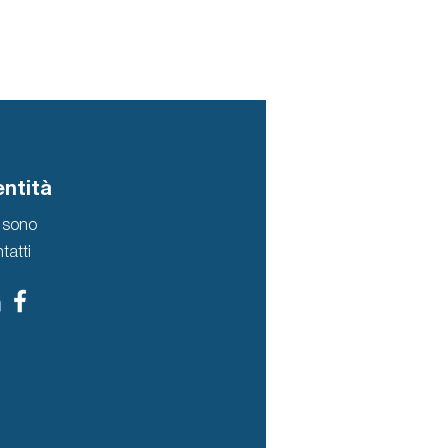
fe
entità
 sono
tatti