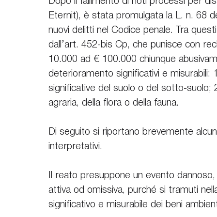
Dopo il fallimento di noti processi per d
Eternit), è stata promulgata la L. n. 68 
nuovi delitti nel Codice penale. Tra quest
dall’art. 452-bis Cp, che punisce con rec
10.000 ad € 100.000 chiunque abusivam
deterioramento significativi e misurabili: 
significative del suolo o del sotto-suolo;
agraria, della flora o della fauna.
Di seguito si riportano brevemente alcun
interpretativi.
Il reato presuppone un evento dannoso, c
attiva od omissiva, purché si tramuti ne
significativo e misurabile dei beni ambienta