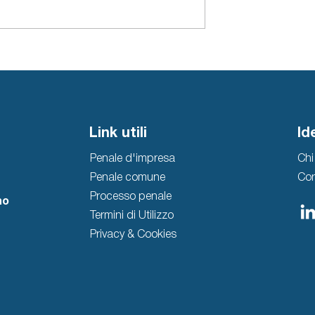
abuso d’ufficio:
La contraffazione di grif
tostanti e
del lusso in Italia: breve
uale
vademecum estivo per
orientare i consumatori
Link utili
Id
Penale d'impresa
Chi
Penale comune
Con
Processo penale
no
Termini di Utilizzo
Privacy & Cookies