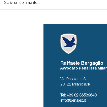
Scrivi un commento...
sull’immagine dell’impresa
Abrogato l’
ragioni sot
quadro att
Raffaele Bergaglio
Avvocato Penalista Mila
Via Passione, 8
20122 Milano (MI)
Tel: +39 02 36539640
info@penalex.it