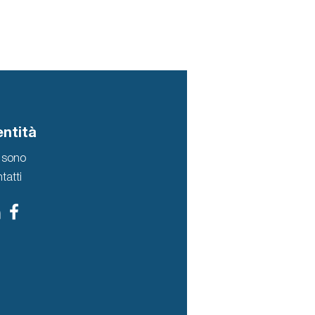
fe
entità
 sono
tatti