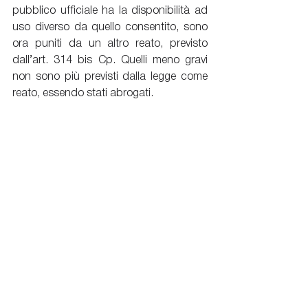
pubblico ufficiale ha la disponibilità ad 
uso diverso da quello consentito, sono 
ora puniti da un altro reato, previsto 
dall’art. 314 bis Cp. Quelli meno gravi 
non sono più previsti dalla legge come 
reato, essendo stati abrogati.
Reati contro la P.A.
Penale d'Impresa
Mostra tutti
Post correlati